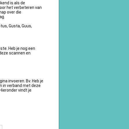
kend is als de
oor het verbeteren van
ap over die
ag.
tus, Gusta, Guus,
te. Heb je nog een
 deze scannen en
na invoeren. Bv. Heb je
en in verband met deze
ieronder vindt je