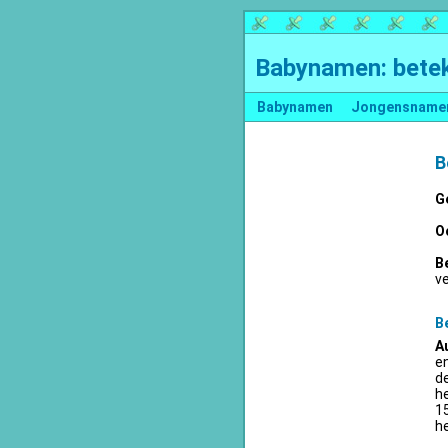
Babynamen: betek
Babynamen
Jongensname
B
G
O
B
v
B
A
en
d
he
15
he