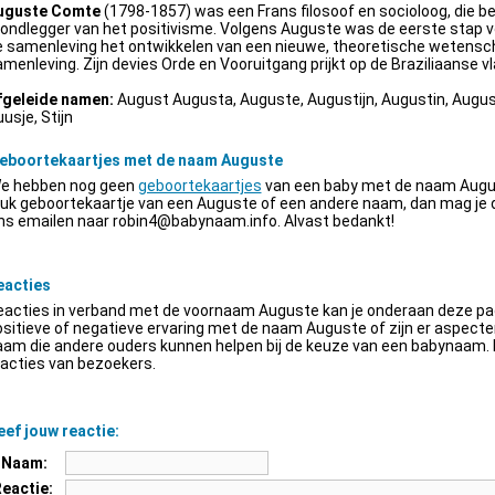
uguste Comte
(1798-1857) was een Frans filosoof en socioloog, die be
ondlegger van het positivisme. Volgens Auguste was de eerste stap v
e samenleving het ontwikkelen van een nieuwe, theoretische wetensch
menleving. Zijn devies Orde en Vooruitgang prijkt op de Braziliaanse vl
fgeleide namen:
August Augusta, Auguste, Augustijn, Augustin, Augus
usje, Stijn
eboortekaartjes met de naam Auguste
e hebben nog geen
geboortekaartjes
van een baby met de naam Augus
euk geboortekaartje van een Auguste of een andere naam, dan mag je
ns emailen naar
robin4@babynaam.info
. Alvast bedankt!
eacties
acties in verband met de voornaam Auguste kan je onderaan deze pagi
sitieve of negatieve ervaring met de naam Auguste of zijn er aspect
am die andere ouders kunnen helpen bij de keuze van een babynaam. H
acties van bezoekers.
ef jouw reactie:
Naam:
Reactie: