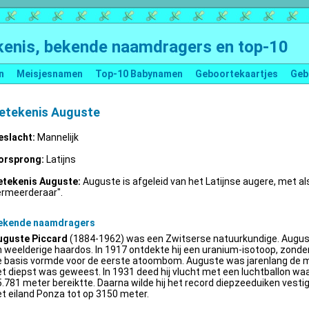
enis, bekende naamdragers en top-10
n
Meisjesnamen
Top-10 Babynamen
Geboortekaartjes
Geb
etekenis Auguste
eslacht:
Mannelijk
orsprong:
Latijns
etekenis Auguste:
Auguste is afgeleid van het Latijnse augere, met al
ermeerderaar".
ekende naamdragers
uguste Piccard
(1884-1962) was een Zwitserse natuurkundige. Augus
 weelderige haardos. In 1917 ontdekte hij een uranium-isotoop, zonder 
e basis vormde voor de eerste atoombom. Auguste was jarenlang de m
t diepst was geweest. In 1931 deed hij vlucht met een luchtballon wa
.781 meter bereiktte. Daarna wilde hij het record diepzeeduiken vestige
t eiland Ponza tot op 3150 meter.