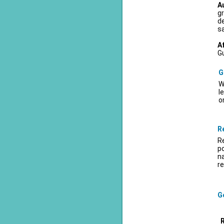
A
gr
d
sa
A
Gu
G
W
l
o
R
Re
po
na
re
Ge