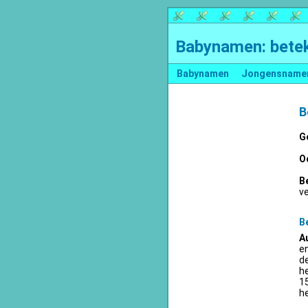
Babynamen: betek
Babynamen
Jongensname
B
G
O
B
v
B
A
en
d
he
15
he