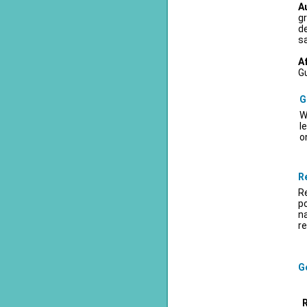
A
gr
d
sa
A
Gu
G
W
l
o
R
Re
po
na
re
Ge