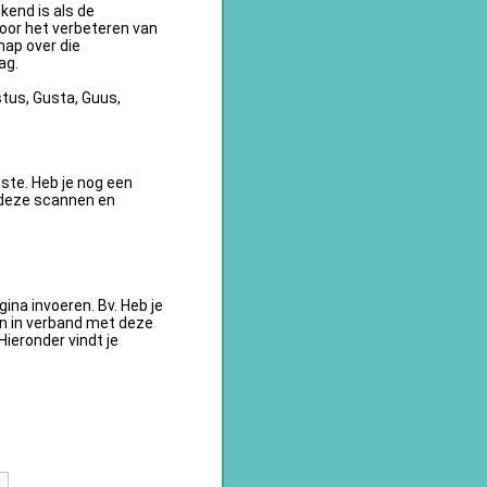
kend is als de
oor het verbeteren van
ap over die
ag.
tus, Gusta, Guus,
te. Heb je nog een
 deze scannen en
na invoeren. Bv. Heb je
en in verband met deze
ieronder vindt je