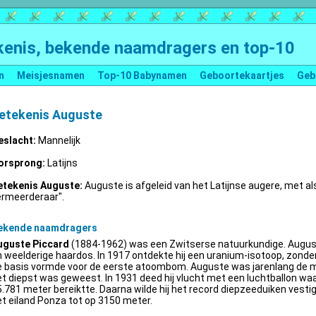
enis, bekende naamdragers en top-10
n
Meisjesnamen
Top-10 Babynamen
Geboortekaartjes
Geb
etekenis Auguste
eslacht:
Mannelijk
orsprong:
Latijns
etekenis Auguste:
Auguste is afgeleid van het Latijnse augere, met al
ermeerderaar".
ekende naamdragers
uguste Piccard
(1884-1962) was een Zwitserse natuurkundige. Augus
 weelderige haardos. In 1917 ontdekte hij een uranium-isotoop, zonder 
e basis vormde voor de eerste atoombom. Auguste was jarenlang de m
t diepst was geweest. In 1931 deed hij vlucht met een luchtballon wa
.781 meter bereiktte. Daarna wilde hij het record diepzeeduiken vestige
t eiland Ponza tot op 3150 meter.