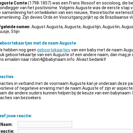
uguste Comte
(1798-1857) was een Frans filosoof en socioloog, die be
ondlegger van het positivisme. Volgens Auguste was de eerste stap v
e samenleving het ontwikkelen van een nieuwe, theoretische wetensch
menleving. Zijn devies Orde en Vooruitgang prijkt op de Braziliaanse vl
fgeleide namen:
August Augusta, Auguste, Augustijn, Augustin, Augus
usje, Stijn
eboortekaartjes met de naam Auguste
e hebben nog geen
geboortekaartjes
van een baby met de naam Augus
euk geboortekaartje van een Auguste of een andere naam, dan mag je
ns emailen naar
robin4@babynaam.info
. Alvast bedankt!
eacties
acties in verband met de voornaam Auguste kan je onderaan deze pagi
sitieve of negatieve ervaring met de naam Auguste of zijn er aspect
am die andere ouders kunnen helpen bij de keuze van een babynaam. H
acties van bezoekers.
ef jouw reactie:
Naam:
Reactie: