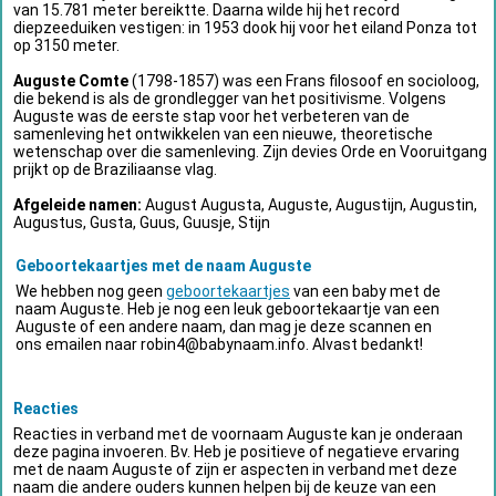
van 15.781 meter bereiktte. Daarna wilde hij het record
diepzeeduiken vestigen: in 1953 dook hij voor het eiland Ponza tot
op 3150 meter.
Auguste Comte
(1798-1857) was een Frans filosoof en socioloog,
die bekend is als de grondlegger van het positivisme. Volgens
Auguste was de eerste stap voor het verbeteren van de
samenleving het ontwikkelen van een nieuwe, theoretische
wetenschap over die samenleving. Zijn devies Orde en Vooruitgang
prijkt op de Braziliaanse vlag.
Afgeleide namen:
August Augusta, Auguste, Augustijn, Augustin,
Augustus, Gusta, Guus, Guusje, Stijn
Geboortekaartjes met de naam Auguste
We hebben nog geen
geboortekaartjes
van een baby met de
naam Auguste. Heb je nog een leuk geboortekaartje van een
Auguste of een andere naam, dan mag je deze scannen en
ons emailen naar
robin4@babynaam.info
. Alvast bedankt!
Reacties
Reacties in verband met de voornaam Auguste kan je onderaan
deze pagina invoeren. Bv. Heb je positieve of negatieve ervaring
met de naam Auguste of zijn er aspecten in verband met deze
naam die andere ouders kunnen helpen bij de keuze van een