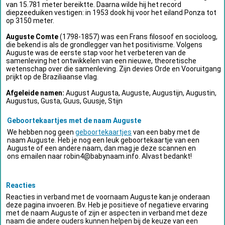
van 15.781 meter bereiktte. Daarna wilde hij het record
diepzeeduiken vestigen: in 1953 dook hij voor het eiland Ponza tot
op 3150 meter.
Auguste Comte
(1798-1857) was een Frans filosoof en socioloog,
die bekend is als de grondlegger van het positivisme. Volgens
Auguste was de eerste stap voor het verbeteren van de
samenleving het ontwikkelen van een nieuwe, theoretische
wetenschap over die samenleving. Zijn devies Orde en Vooruitgang
prijkt op de Braziliaanse vlag.
Afgeleide namen:
August Augusta, Auguste, Augustijn, Augustin,
Augustus, Gusta, Guus, Guusje, Stijn
Geboortekaartjes met de naam Auguste
We hebben nog geen
geboortekaartjes
van een baby met de
naam Auguste. Heb je nog een leuk geboortekaartje van een
Auguste of een andere naam, dan mag je deze scannen en
ons emailen naar
robin4@babynaam.info
. Alvast bedankt!
Reacties
Reacties in verband met de voornaam Auguste kan je onderaan
deze pagina invoeren. Bv. Heb je positieve of negatieve ervaring
met de naam Auguste of zijn er aspecten in verband met deze
naam die andere ouders kunnen helpen bij de keuze van een