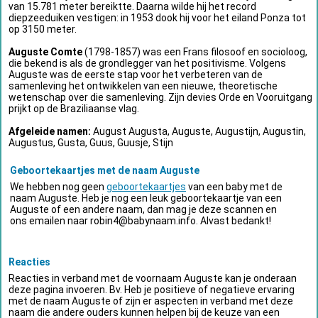
van 15.781 meter bereiktte. Daarna wilde hij het record
diepzeeduiken vestigen: in 1953 dook hij voor het eiland Ponza tot
op 3150 meter.
Auguste Comte
(1798-1857) was een Frans filosoof en socioloog,
die bekend is als de grondlegger van het positivisme. Volgens
Auguste was de eerste stap voor het verbeteren van de
samenleving het ontwikkelen van een nieuwe, theoretische
wetenschap over die samenleving. Zijn devies Orde en Vooruitgang
prijkt op de Braziliaanse vlag.
Afgeleide namen:
August Augusta, Auguste, Augustijn, Augustin,
Augustus, Gusta, Guus, Guusje, Stijn
Geboortekaartjes met de naam Auguste
We hebben nog geen
geboortekaartjes
van een baby met de
naam Auguste. Heb je nog een leuk geboortekaartje van een
Auguste of een andere naam, dan mag je deze scannen en
ons emailen naar
robin4@babynaam.info
. Alvast bedankt!
Reacties
Reacties in verband met de voornaam Auguste kan je onderaan
deze pagina invoeren. Bv. Heb je positieve of negatieve ervaring
met de naam Auguste of zijn er aspecten in verband met deze
naam die andere ouders kunnen helpen bij de keuze van een