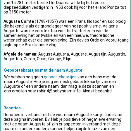
van 15.781 meter bereiktte. Daarna wilde hij het record
diepzeeduiken vestigen: in 1953 dook hij voor het eiland Ponza tot
op 3150 meter.
Auguste Comte
(1798-1857) was een Frans filosoof en socioloog,
die bekend is als de grondlegger van het positivisme. Volgens
Auguste was de eerste stap voor het verbeteren van de
samenleving het ontwikkelen van een nieuwe, theoretische
wetenschap over die samenleving. Zijn devies Orde en Vooruitgang
prijkt op de Braziliaanse vlag.
Afgeleide namen:
August Augusta, Auguste, Augustijn, Augustin,
Augustus, Gusta, Guus, Guusje, Stijn
Geboortekaartjes met de naam Auguste
We hebben nog geen
geboortekaartjes
van een baby met de
naam Auguste. Heb je nog een leuk geboortekaartje van een
Auguste of een andere naam, dan mag je deze scannen en
ons emailen naar
robin4@babynaam.info
. Alvast bedankt!
Reacties
Reacties in verband met de voornaam Auguste kan je onderaan
deze pagina invoeren. Bv. Heb je positieve of negatieve ervaring
met de naam Auguste of zijn er aspecten in verband met deze
naam die andere ouders kunnen helpen bij de keuze van een