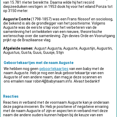
van 15.781 meter bereiktte. Daarna wilde hij het record
diepzeeduiken vestigen: in 1953 dook hij voor het eiland Ponza tot
op 3150 meter.
Auguste Comte
(1798-1857) was een Frans filosoof en socioloog,
die bekend is als de grondlegger van het positivisme. Volgens
Auguste was de eerste stap voor het verbeteren van de
samenleving het ontwikkelen van een nieuwe, theoretische
wetenschap over die samenleving. Zijn devies Orde en Vooruitgang
prijkt op de Braziliaanse vlag.
Afgeleide namen:
August Augusta, Auguste, Augustijn, Augustin,
Augustus, Gusta, Guus, Guusje, Stijn
Geboortekaartjes met de naam Auguste
We hebben nog geen
geboortekaartjes
van een baby met de
naam Auguste. Heb je nog een leuk geboortekaartje van een
Auguste of een andere naam, dan mag je deze scannen en
ons emailen naar
robin4@babynaam.info
. Alvast bedankt!
Reacties
Reacties in verband met de voornaam Auguste kan je onderaan
deze pagina invoeren. Bv. Heb je positieve of negatieve ervaring
met de naam Auguste of zijn er aspecten in verband met deze
naam die andere ouders kunnen helpen bij de keuze van een