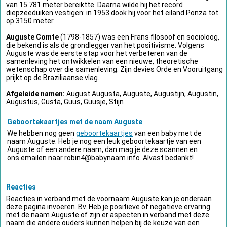
van 15.781 meter bereiktte. Daarna wilde hij het record
diepzeeduiken vestigen: in 1953 dook hij voor het eiland Ponza tot
op 3150 meter.
Auguste Comte
(1798-1857) was een Frans filosoof en socioloog,
die bekend is als de grondlegger van het positivisme. Volgens
Auguste was de eerste stap voor het verbeteren van de
samenleving het ontwikkelen van een nieuwe, theoretische
wetenschap over die samenleving. Zijn devies Orde en Vooruitgang
prijkt op de Braziliaanse vlag.
Afgeleide namen:
August Augusta, Auguste, Augustijn, Augustin,
Augustus, Gusta, Guus, Guusje, Stijn
Geboortekaartjes met de naam Auguste
We hebben nog geen
geboortekaartjes
van een baby met de
naam Auguste. Heb je nog een leuk geboortekaartje van een
Auguste of een andere naam, dan mag je deze scannen en
ons emailen naar
robin4@babynaam.info
. Alvast bedankt!
Reacties
Reacties in verband met de voornaam Auguste kan je onderaan
deze pagina invoeren. Bv. Heb je positieve of negatieve ervaring
met de naam Auguste of zijn er aspecten in verband met deze
naam die andere ouders kunnen helpen bij de keuze van een