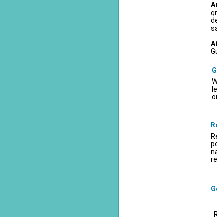
A
gr
d
sa
A
Gu
G
W
l
o
R
Re
po
na
re
Ge