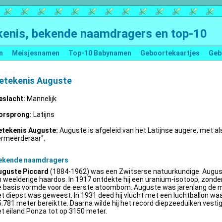
enis, bekende naamdragers en top-10
n
Meisjesnamen
Top-10 Babynamen
Geboortekaartjes
Geb
etekenis Auguste
eslacht:
Mannelijk
orsprong:
Latijns
etekenis Auguste:
Auguste is afgeleid van het Latijnse augere, met al
ermeerderaar".
ekende naamdragers
uguste Piccard
(1884-1962) was een Zwitserse natuurkundige. Augus
 weelderige haardos. In 1917 ontdekte hij een uranium-isotoop, zonder 
e basis vormde voor de eerste atoombom. Auguste was jarenlang de m
t diepst was geweest. In 1931 deed hij vlucht met een luchtballon wa
.781 meter bereiktte. Daarna wilde hij het record diepzeeduiken vestige
t eiland Ponza tot op 3150 meter.