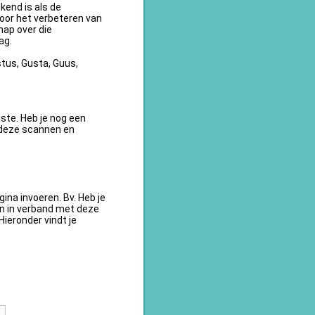
kend is als de
oor het verbeteren van
ap over die
ag.
tus, Gusta, Guus,
te. Heb je nog een
 deze scannen en
na invoeren. Bv. Heb je
en in verband met deze
ieronder vindt je