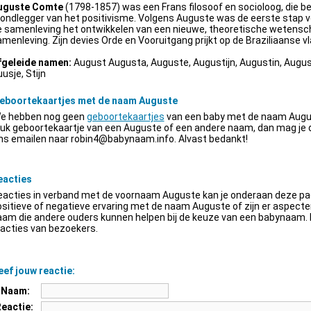
uguste Comte
(1798-1857) was een Frans filosoof en socioloog, die be
ondlegger van het positivisme. Volgens Auguste was de eerste stap v
e samenleving het ontwikkelen van een nieuwe, theoretische wetensch
menleving. Zijn devies Orde en Vooruitgang prijkt op de Braziliaanse vl
fgeleide namen:
August Augusta, Auguste, Augustijn, Augustin, Augus
usje, Stijn
eboortekaartjes met de naam Auguste
e hebben nog geen
geboortekaartjes
van een baby met de naam Augus
euk geboortekaartje van een Auguste of een andere naam, dan mag je
ns emailen naar
robin4@babynaam.info
. Alvast bedankt!
eacties
acties in verband met de voornaam Auguste kan je onderaan deze pagi
sitieve of negatieve ervaring met de naam Auguste of zijn er aspect
am die andere ouders kunnen helpen bij de keuze van een babynaam. H
acties van bezoekers.
ef jouw reactie:
Naam:
Reactie: