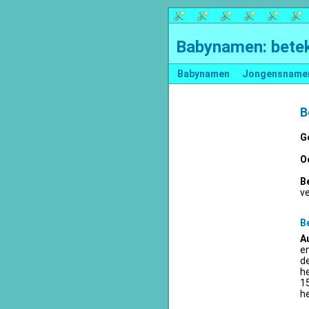
Babynamen: betek
Babynamen
Jongensname
B
G
O
B
v
B
A
en
d
he
15
he