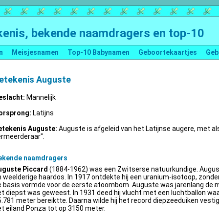
enis, bekende naamdragers en top-10
n
Meisjesnamen
Top-10 Babynamen
Geboortekaartjes
Geb
etekenis Auguste
eslacht:
Mannelijk
orsprong:
Latijns
etekenis Auguste:
Auguste is afgeleid van het Latijnse augere, met al
ermeerderaar".
ekende naamdragers
uguste Piccard
(1884-1962) was een Zwitserse natuurkundige. Augus
 weelderige haardos. In 1917 ontdekte hij een uranium-isotoop, zonder 
e basis vormde voor de eerste atoombom. Auguste was jarenlang de m
t diepst was geweest. In 1931 deed hij vlucht met een luchtballon wa
.781 meter bereiktte. Daarna wilde hij het record diepzeeduiken vestige
t eiland Ponza tot op 3150 meter.