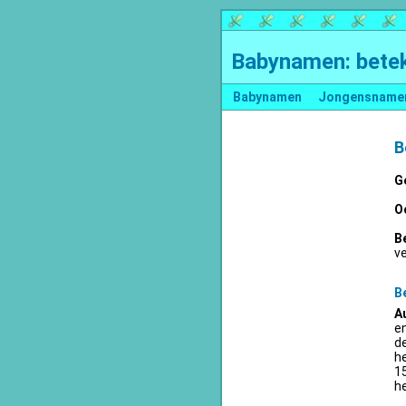
Babynamen: betek
Babynamen
Jongensname
B
G
O
B
v
B
A
en
d
he
15
he