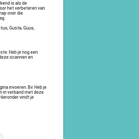
kend is als de
oor het verbeteren van
ap over die
ag.
tus, Gusta, Guus,
te. Heb je nog een
 deze scannen en
na invoeren. Bv. Heb je
en in verband met deze
ieronder vindt je