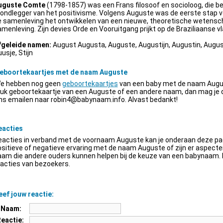
uguste Comte
(1798-1857) was een Frans filosoof en socioloog, die be
ondlegger van het positivisme. Volgens Auguste was de eerste stap v
e samenleving het ontwikkelen van een nieuwe, theoretische wetensch
menleving. Zijn devies Orde en Vooruitgang prijkt op de Braziliaanse vl
fgeleide namen:
August Augusta, Auguste, Augustijn, Augustin, Augus
usje, Stijn
eboortekaartjes met de naam Auguste
e hebben nog geen
geboortekaartjes
van een baby met de naam Augus
euk geboortekaartje van een Auguste of een andere naam, dan mag je
ns emailen naar
robin4@babynaam.info
. Alvast bedankt!
eacties
acties in verband met de voornaam Auguste kan je onderaan deze pagi
sitieve of negatieve ervaring met de naam Auguste of zijn er aspect
am die andere ouders kunnen helpen bij de keuze van een babynaam. H
acties van bezoekers.
ef jouw reactie:
Naam:
Reactie: