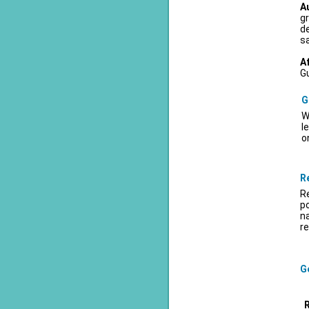
A
gr
d
sa
A
Gu
G
W
l
o
R
Re
po
na
re
Ge