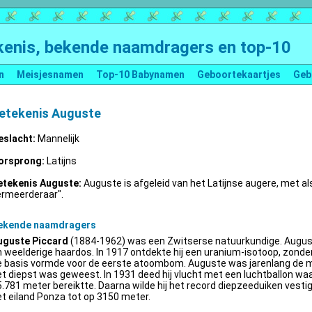
enis, bekende naamdragers en top-10
n
Meisjesnamen
Top-10 Babynamen
Geboortekaartjes
Geb
etekenis Auguste
eslacht:
Mannelijk
orsprong:
Latijns
etekenis Auguste:
Auguste is afgeleid van het Latijnse augere, met al
ermeerderaar".
ekende naamdragers
uguste Piccard
(1884-1962) was een Zwitserse natuurkundige. Augus
 weelderige haardos. In 1917 ontdekte hij een uranium-isotoop, zonder 
e basis vormde voor de eerste atoombom. Auguste was jarenlang de m
t diepst was geweest. In 1931 deed hij vlucht met een luchtballon wa
.781 meter bereiktte. Daarna wilde hij het record diepzeeduiken vestige
t eiland Ponza tot op 3150 meter.