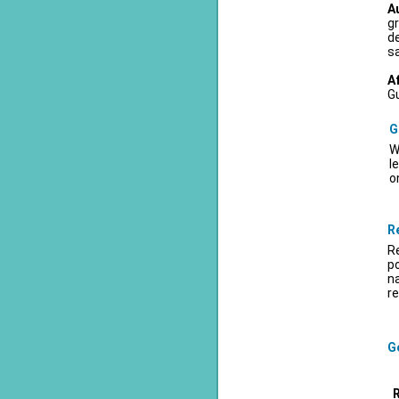
A
gr
d
sa
A
Gu
G
W
l
o
R
Re
po
na
re
Ge