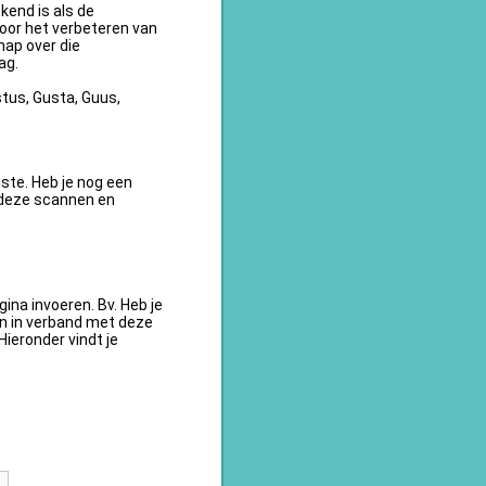
kend is als de
oor het verbeteren van
ap over die
ag.
tus, Gusta, Guus,
te. Heb je nog een
 deze scannen en
na invoeren. Bv. Heb je
en in verband met deze
ieronder vindt je