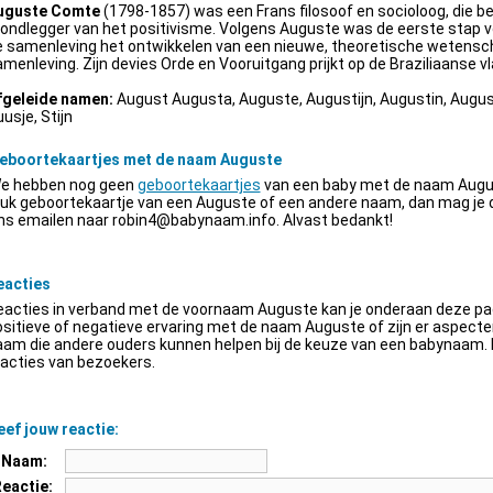
uguste Comte
(1798-1857) was een Frans filosoof en socioloog, die be
ondlegger van het positivisme. Volgens Auguste was de eerste stap v
e samenleving het ontwikkelen van een nieuwe, theoretische wetensch
menleving. Zijn devies Orde en Vooruitgang prijkt op de Braziliaanse vl
fgeleide namen:
August Augusta, Auguste, Augustijn, Augustin, Augus
usje, Stijn
eboortekaartjes met de naam Auguste
e hebben nog geen
geboortekaartjes
van een baby met de naam Augus
euk geboortekaartje van een Auguste of een andere naam, dan mag je
ns emailen naar
robin4@babynaam.info
. Alvast bedankt!
eacties
acties in verband met de voornaam Auguste kan je onderaan deze pagi
sitieve of negatieve ervaring met de naam Auguste of zijn er aspect
am die andere ouders kunnen helpen bij de keuze van een babynaam. H
acties van bezoekers.
ef jouw reactie:
Naam:
Reactie: