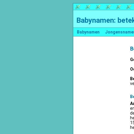
Babynamen: betek
Babynamen
Jongensname
B
G
O
B
v
B
A
en
d
he
15
he