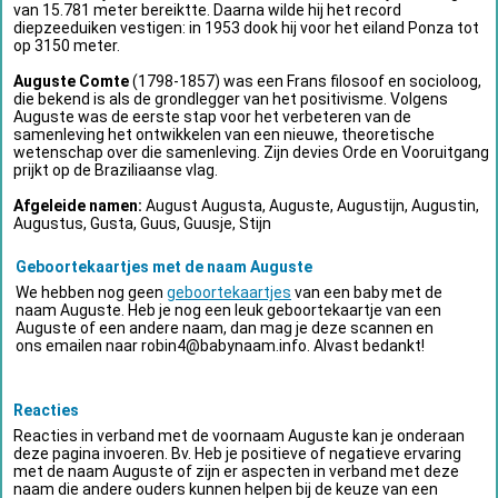
van 15.781 meter bereiktte. Daarna wilde hij het record
diepzeeduiken vestigen: in 1953 dook hij voor het eiland Ponza tot
op 3150 meter.
Auguste Comte
(1798-1857) was een Frans filosoof en socioloog,
die bekend is als de grondlegger van het positivisme. Volgens
Auguste was de eerste stap voor het verbeteren van de
samenleving het ontwikkelen van een nieuwe, theoretische
wetenschap over die samenleving. Zijn devies Orde en Vooruitgang
prijkt op de Braziliaanse vlag.
Afgeleide namen:
August Augusta, Auguste, Augustijn, Augustin,
Augustus, Gusta, Guus, Guusje, Stijn
Geboortekaartjes met de naam Auguste
We hebben nog geen
geboortekaartjes
van een baby met de
naam Auguste. Heb je nog een leuk geboortekaartje van een
Auguste of een andere naam, dan mag je deze scannen en
ons emailen naar
robin4@babynaam.info
. Alvast bedankt!
Reacties
Reacties in verband met de voornaam Auguste kan je onderaan
deze pagina invoeren. Bv. Heb je positieve of negatieve ervaring
met de naam Auguste of zijn er aspecten in verband met deze
naam die andere ouders kunnen helpen bij de keuze van een