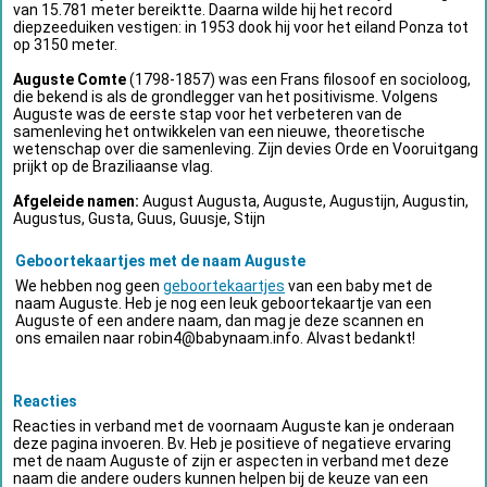
van 15.781 meter bereiktte. Daarna wilde hij het record
diepzeeduiken vestigen: in 1953 dook hij voor het eiland Ponza tot
op 3150 meter.
Auguste Comte
(1798-1857) was een Frans filosoof en socioloog,
die bekend is als de grondlegger van het positivisme. Volgens
Auguste was de eerste stap voor het verbeteren van de
samenleving het ontwikkelen van een nieuwe, theoretische
wetenschap over die samenleving. Zijn devies Orde en Vooruitgang
prijkt op de Braziliaanse vlag.
Afgeleide namen:
August Augusta, Auguste, Augustijn, Augustin,
Augustus, Gusta, Guus, Guusje, Stijn
Geboortekaartjes met de naam Auguste
We hebben nog geen
geboortekaartjes
van een baby met de
naam Auguste. Heb je nog een leuk geboortekaartje van een
Auguste of een andere naam, dan mag je deze scannen en
ons emailen naar
robin4@babynaam.info
. Alvast bedankt!
Reacties
Reacties in verband met de voornaam Auguste kan je onderaan
deze pagina invoeren. Bv. Heb je positieve of negatieve ervaring
met de naam Auguste of zijn er aspecten in verband met deze
naam die andere ouders kunnen helpen bij de keuze van een