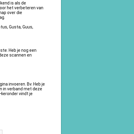
kend is als de
oor het verbeteren van
ap over die
ag.
tus, Gusta, Guus,
te. Heb je nog een
 deze scannen en
na invoeren. Bv. Heb je
en in verband met deze
ieronder vindt je