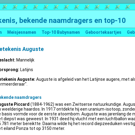
enis, bekende naamdragers en top-10
n
Meisjesnamen
Top-10 Babynamen
Geboortekaartjes
Geb
etekenis Auguste
eslacht:
Mannelijk
orsprong:
Latijns
etekenis Auguste:
Auguste is afgeleid van het Latijnse augere, met al
ermeerderaar".
ekende naamdragers
uguste Piccard
(1884-1962) was een Zwitserse natuurkundige. Augus
 weelderige haardos. In 1917 ontdekte hij een uranium-isotoop, zonder 
e basis vormde voor de eerste atoombom. Auguste was jarenlang de m
t diepst was geweest. In 1931 deed hij vlucht met een luchtballon wa
.781 meter bereiktte. Daarna wilde hij het record diepzeeduiken vestige
t eiland Ponza tot op 3150 meter.