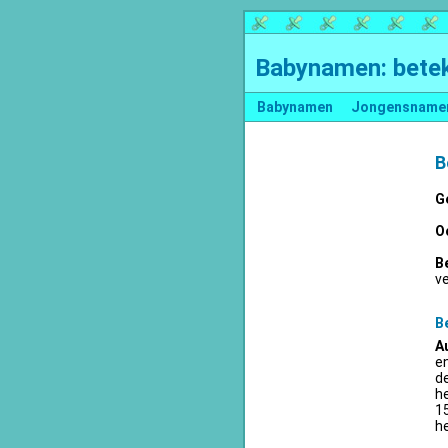
Babynamen: betek
Babynamen
Jongensname
B
G
O
B
v
B
A
en
d
he
15
he