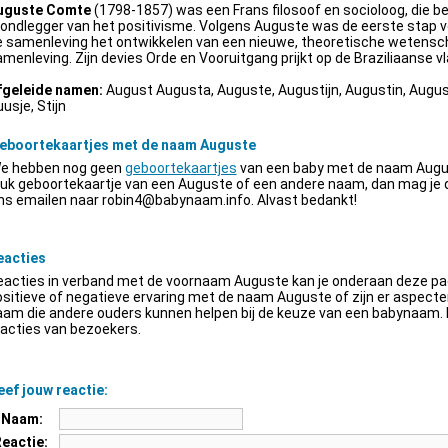
uguste Comte
(1798-1857) was een Frans filosoof en socioloog, die be
ondlegger van het positivisme. Volgens Auguste was de eerste stap v
e samenleving het ontwikkelen van een nieuwe, theoretische wetensch
menleving. Zijn devies Orde en Vooruitgang prijkt op de Braziliaanse vl
fgeleide namen:
August Augusta, Auguste, Augustijn, Augustin, Augus
usje, Stijn
eboortekaartjes met de naam Auguste
e hebben nog geen
geboortekaartjes
van een baby met de naam Augus
euk geboortekaartje van een Auguste of een andere naam, dan mag je
ns emailen naar
robin4@babynaam.info
. Alvast bedankt!
eacties
acties in verband met de voornaam Auguste kan je onderaan deze pagi
sitieve of negatieve ervaring met de naam Auguste of zijn er aspect
am die andere ouders kunnen helpen bij de keuze van een babynaam. H
acties van bezoekers.
ef jouw reactie:
Naam:
Reactie: