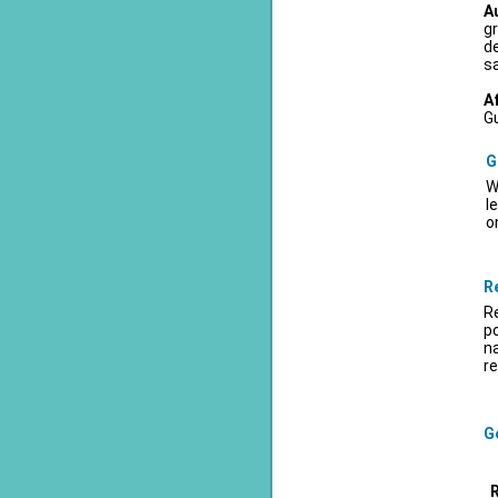
A
gr
d
sa
A
Gu
G
W
l
o
R
Re
po
na
re
Ge