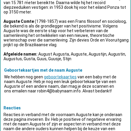
van 15.781 meter bereiktte. Daarna wilde hij het record
diepzeeduiken vestigen: in 1953 dook hij voor het eiland Ponza tot
op 3150 meter.
Auguste Comte
(1798-1857) was een Frans filosoof en socioloog,
die bekend is als de grondlegger van het positivisme. Volgens
Auguste was de eerste stap voor het verbeteren van de
samenleving het ontwikkelen van een nieuwe, theoretische
wetenschap over die samenleving. Zijn devies Orde en Vooruitgang
prijkt op de Braziliaanse vlag.
Afgeleide namen:
August Augusta, Auguste, Augustijn, Augustin,
Augustus, Gusta, Guus, Guusje, Stijn
Geboortekaartjes met de naam Auguste
We hebben nog geen
geboortekaartjes
van een baby met de
naam Auguste. Heb je nog een leuk geboortekaartje van een
Auguste of een andere naam, dan mag je deze scannen en
ons emailen naar
robin4@babynaam.info
. Alvast bedankt!
Reacties
Reacties in verband met de voornaam Auguste kan je onderaan
deze pagina invoeren. Bv. Heb je positieve of negatieve ervaring
met de naam Auguste of zijn er aspecten in verband met deze
naam die andere ouders kunnen helpen bij de keuze van een