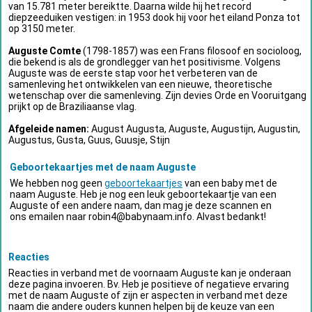
van 15.781 meter bereiktte. Daarna wilde hij het record
diepzeeduiken vestigen: in 1953 dook hij voor het eiland Ponza tot
op 3150 meter.
Auguste Comte
(1798-1857) was een Frans filosoof en socioloog,
die bekend is als de grondlegger van het positivisme. Volgens
Auguste was de eerste stap voor het verbeteren van de
samenleving het ontwikkelen van een nieuwe, theoretische
wetenschap over die samenleving. Zijn devies Orde en Vooruitgang
prijkt op de Braziliaanse vlag.
Afgeleide namen:
August Augusta, Auguste, Augustijn, Augustin,
Augustus, Gusta, Guus, Guusje, Stijn
Geboortekaartjes met de naam Auguste
We hebben nog geen
geboortekaartjes
van een baby met de
naam Auguste. Heb je nog een leuk geboortekaartje van een
Auguste of een andere naam, dan mag je deze scannen en
ons emailen naar
robin4@babynaam.info
. Alvast bedankt!
Reacties
Reacties in verband met de voornaam Auguste kan je onderaan
deze pagina invoeren. Bv. Heb je positieve of negatieve ervaring
met de naam Auguste of zijn er aspecten in verband met deze
naam die andere ouders kunnen helpen bij de keuze van een