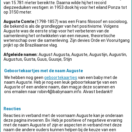
van 15.781 meter bereiktte. Daarna wilde hij het record
diepzeeduiken vestigen: in 1953 dook hij voor het eiland Ponza tot
op 3150 meter.
Auguste Comte
(1798-1857) was een Frans filosoof en socioloog,
die bekend is als de grondlegger van het positivisme. Volgens
Auguste was de eerste stap voor het verbeteren van de
samenleving het ontwikkelen van een nieuwe, theoretische
wetenschap over die samenleving. Zijn devies Orde en Vooruitgang
prijkt op de Braziliaanse vlag.
Afgeleide namen:
August Augusta, Auguste, Augustijn, Augustin,
Augustus, Gusta, Guus, Guusje, Stijn
Geboortekaartjes met de naam Auguste
We hebben nog geen
geboortekaartjes
van een baby met de
naam Auguste. Heb je nog een leuk geboortekaartje van een
Auguste of een andere naam, dan mag je deze scannen en
ons emailen naar
robin4@babynaam.info
. Alvast bedankt!
Reacties
Reacties in verband met de voornaam Auguste kan je onderaan
deze pagina invoeren. Bv. Heb je positieve of negatieve ervaring
met de naam Auguste of zijn er aspecten in verband met deze
naam die andere ouders kunnen helpen bij de keuze van een